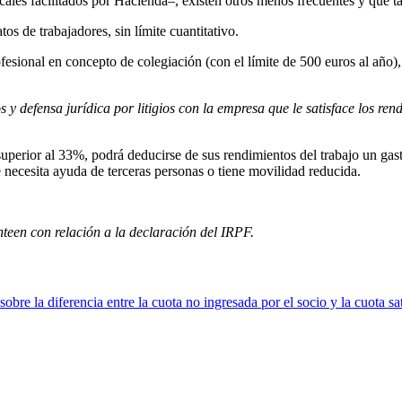
iscales facilitados por Hacienda–, existen otros menos frecuentes y que
os de trabajadores, sin límite cuantitativo.
esional en concepto de colegiación (con el límite de 500 euros al año), 
 y defensa jurídica por litigios con la empresa que le satisface los ren
superior al 33%, podrá deducirse de sus rendimientos del trabajo un gast
e necesita ayuda de terceras personas o tiene movilidad reducida.
nteen con relación a la declaración del IRPF.
obre la diferencia entre la cuota no ingresada por el socio y la cuota sa