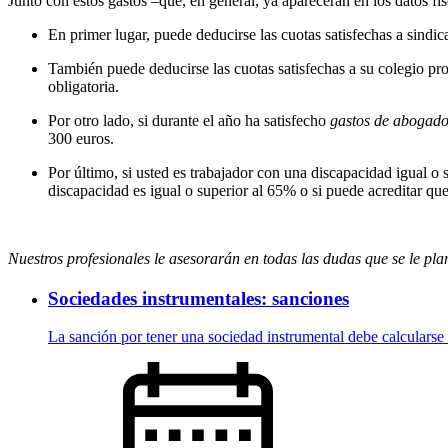
Junto con estos gastos –que, en general, ya aparecerán en los datos f
En primer lugar, puede deducirse las cuotas satisfechas a sindicat
También puede deducirse las cuotas satisfechas a su colegio prof
obligatoria.
Por otro lado, si durante el año ha satisfecho
gastos de abogados
300 euros.
Por último, si usted es trabajador con una discapacidad igual o 
discapacidad es igual o superior al 65% o si puede acreditar qu
Nuestros profesionales le asesorarán en todas las dudas que se le pla
Sociedades instrumentales: sanciones
La sanción por tener una sociedad instrumental debe calcularse s